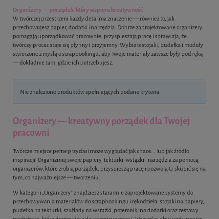
Organizery — porządek, który wspiera kreatywność
W twórczej przestrzeni każdy detal ma znaczenie — również to, jak
przechowujesz papier, dodatki i narzędzia. Dobrze zaprojektowane organizery
pomagają uporządkować pracownię, przyspieszają pracę i sprawiają, że
twórczy proces staje się płynny i przyjemny. Wybierz stojaki, pudełka i moduły
stworzone z myślą o scrapbookingu, aby Twoje materiały zawsze były pod ręką
— dokładnie tam, gdzie ich potrzebujesz.
Nie znaleziono produktów spełniających podane kryteria.
Organizery — kreatywny porządek dla Twojej
pracowni
Twórcze miejsce pełne przydasi może wyglądać jak chaos... lub jak źródło
inspiracji. Organizmuj swoje papiery, tekturki, wstążki i narzędzia za pomocą
organizerów, które zrobią porządek, przyspieszą pracę i pozwolą Ci skupić się na
tym, co najważniejsze — tworzeniu.
W kategorii „Organizery” znajdziesz starannie zaprojektowane systemy do
przechowywania materiałów do scrapbookingu i rękodzieła: stojaki na papiery,
pudełka na tekturki, szuflady na wstążki, pojemniki na dodatki oraz zestawy
modułowe, które dostosujesz do swojej pracowni. Wszystko, aby każdy papier,