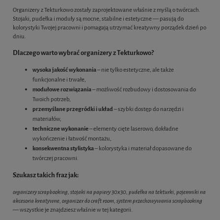
Organizery z Tekturkowo zostały zaprojektowane właśnie z myślą o twórcach.
Stojaki, pudełka i moduły są mocne, stabilne i estetyczne — pasują do
kolorystyki Twojej pracowni i pomagają utrzymać kreatywny porządek dzień po
dniu.
Dlaczego warto wybrać organizery z Tekturkowo?
wysoka jakość wykonania
– nie tylko estetyczne, ale także
funkcjonalne i trwałe,
modułowe rozwiązania
– możliwość rozbudowy i dostosowania do
Twoich potrzeb,
przemyślane przegródki i układ
– szybki dostęp do narzędzi i
materiałów,
techniczne wykonanie
– elementy cięte laserowo, dokładne
wykończenie i łatwość montażu,
konsekwentna stylistyka
– kolorystyka i materiał dopasowane do
twórczej pracowni.
Szukasz takich fraz jak:
organizery scrapbooking, stojaki na papiery 30x30, pudełka na tekturki, pojemniki na
akcesoria kreatywne, organizer do craft room, system przechowywania scrapbooking
— wszystkie je znajdziesz właśnie w tej kategorii.