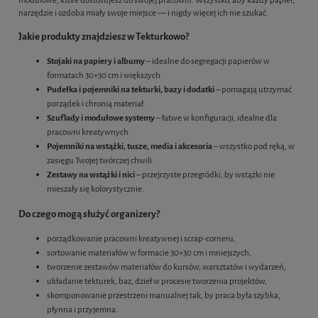
narzędzie i ozdoba miały swoje miejsce — i nigdy więcej ich nie szukać.
Jakie produkty znajdziesz w Tekturkowo?
Stojaki na papiery i albumy
– idealne do segregacji papierów w
formatach 30×30 cm i większych.
Pudełka i pojemniki na tekturki, bazy i dodatki
– pomagają utrzymać
porządek i chronią materiał.
Szuflady i modułowe systemy
– łatwe w konfiguracji, idealne dla
pracowni kreatywnych.
Pojemniki na wstążki, tusze, media i akcesoria
– wszystko pod ręką, w
zasięgu Twojej twórczej chwili.
Zestawy na wstążki i nici
– przejrzyste przegródki, by wstążki nie
mieszały się kolorystycznie.
Do czego mogą służyć organizery?
porządkowanie pracowni kreatywnej i scrap-corneru,
sortowanie materiałów w formacie 30×30 cm i mniejszych,
tworzenie zestawów materiałów do kursów, warsztatów i wydarzeń,
układanie tekturek, baz, dzieł w procesie tworzenia projektów,
skomponowanie przestrzeni manualnej tak, by praca była szybka,
płynna i przyjemna.