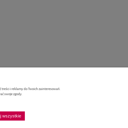
 treści i reklamy do Twoich zainteresowań.
ać swoje zgody.
Płatności i dostawa
enia
Czas i koszt dostawy
j wszystkie
onta
Formy płatności
a