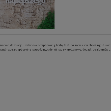
dzinowe, dekoracje urodzinowe scrapbooking, liczby tekturki, roczek scrapbooking, 18 uro
andmade, scrapbooking na urodziny, cyferki i napisy urodzinowe, dodatki do albumów 