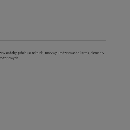
dziny ozdoby, jubileusz tekturki, motywy urodzinowe do kartek, elementy
urodzinowych