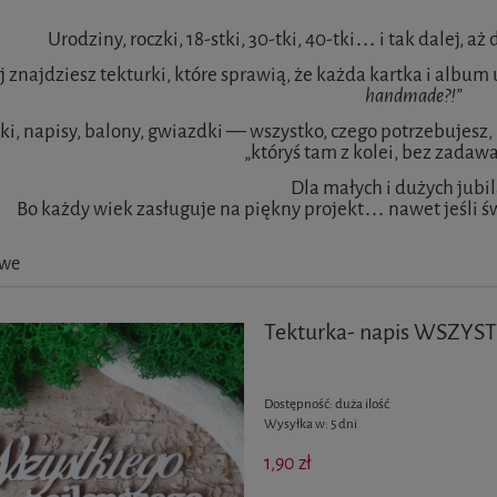
Urodziny, roczki, 18-stki, 30-tki, 40-tki… i tak dalej, aż 
j znajdziesz tekturki, które sprawią, że każda kartka i albu
handmade?!”
ki, napisy, balony, gwiazdki — wszystko, czego potrzebujesz,
„któryś tam z kolei, bez zadaw
Dla małych i dużych jubi
Bo każdy wiek zasługuje na piękny projekt… nawet jeśli świ
owe
Tekturka- napis WSZY
Dostępność:
duża ilość
Wysyłka w:
5 dni
1,90 zł