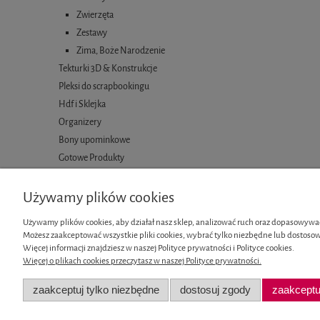
Zwierzęta
Zestawy
Zima, Boże Narodzenie
Tekturki 3D & Konstrukcje
Pleksi do scrapbookingu
Hdf i Sklejka
Organizery
Bony upominkowe
Gotowe Produkty
Używamy plików cookies
Używamy plików cookies, aby działał nasz sklep, analizować ruch oraz dopasowywać
Możesz zaakceptować wszystkie pliki cookies, wybrać tylko niezbędne lub dostosow
Informacje
Moje konto
Więcej informacji znajdziesz w naszej Polityce prywatności i Polityce cookies.
Więcej o plikach cookies przeczytasz w naszej Polityce prywatności.
Regulamin
Twoje zamówi
zaakceptuj tylko niezbędne
dostosuj zgody
zaakceptu
Zwroty i reklamacje
Ustawienia k
Polityka prywatności
Przechowalni