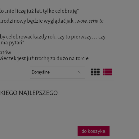
do „nie liczę już lat, tylko celebruję”
m urodzinowy będzie wyglądać jak
„wow, serio to
 by celebrować każdy rok, czy to pierwszy… czy
ania pytań”
latów.
eczek jest już trochę za dużo na torcie
STKIEGO NAJLEPSZEGO
do koszyka