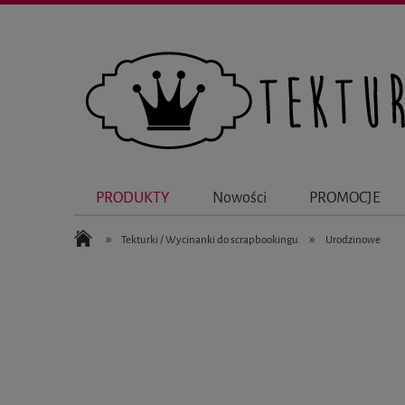
PRODUKTY
Nowości
PROMOCJE
»
»
Tekturki / Wycinanki do scrapbookingu
Urodzinowe