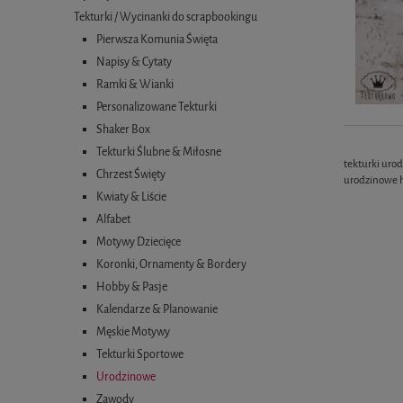
Tekturki / Wycinanki do scrapbookingu
Pierwsza Komunia Święta
Napisy & Cytaty
Ramki & Wianki
Personalizowane Tekturki
Shaker Box
Tekturki Ślubne & Miłosne
tekturki uro
Chrzest Święty
urodzinowe h
Kwiaty & Liście
Alfabet
Motywy Dziecięce
Koronki, Ornamenty & Bordery
Hobby & Pasje
Kalendarze & Planowanie
Męskie Motywy
Tekturki Sportowe
Urodzinowe
Zawody