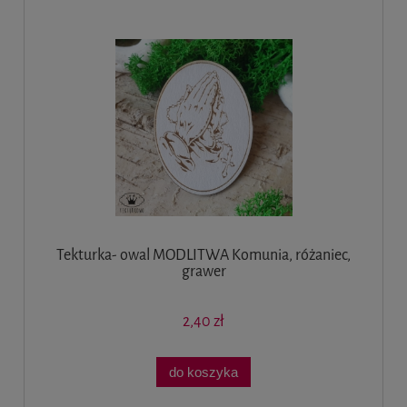
Tekturka- owal MODLITWA Komunia, różaniec,
grawer
2,40 zł
do koszyka