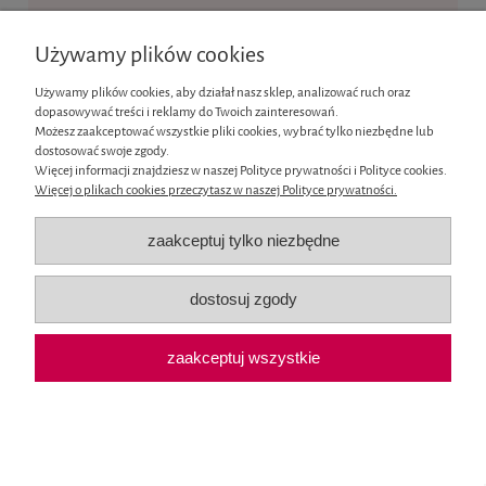
Ten produkt jest niedostępny.
Używamy plików cookies
Informacje
Używamy plików cookies, aby działał nasz sklep, analizować ruch oraz
dopasowywać treści i reklamy do Twoich zainteresowań.
Moje konto
Możesz zaakceptować wszystkie pliki cookies, wybrać tylko niezbędne lub
dostosować swoje zgody.
Więcej informacji znajdziesz w naszej Polityce prywatności i Polityce cookies.
Płatności i dostawa
Więcej o plikach cookies przeczytasz w naszej Polityce prywatności.
O nas
zaakceptuj tylko niezbędne
pokaż pełną wersję strony
dostosuj zgody
Sklep internetowy Shoper.pl
zaakceptuj wszystkie