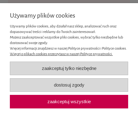
Ten produkt jest niedostępny.
Używamy plików cookies
Informacje
Używamy plików cookies, aby działał nasz sklep, analizować ruch oraz
dopasowywać treści i reklamy do Twoich zainteresowań.
Moje konto
Możesz zaakceptować wszystkie pliki cookies, wybrać tylko niezbędne lub
dostosować swoje zgody.
Więcej informacji znajdziesz w naszej Polityce prywatności i Polityce cookies.
Płatności i dostawa
Więcej o plikach cookies przeczytasz w naszej Polityce prywatności.
O nas
zaakceptuj tylko niezbędne
pokaż pełną wersję strony
dostosuj zgody
Sklep internetowy Shoper.pl
zaakceptuj wszystkie