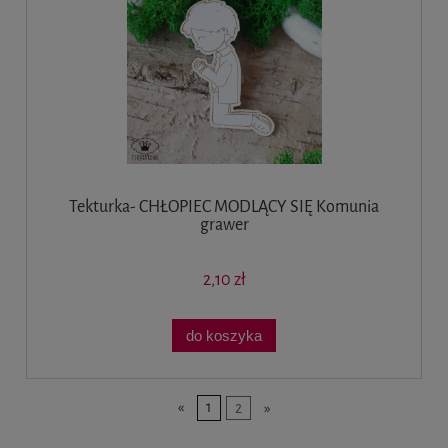
Tekturka- CHŁOPIEC MODLĄCY SIĘ Komunia
grawer
2,10 zł
do koszyka
«
1
2
»