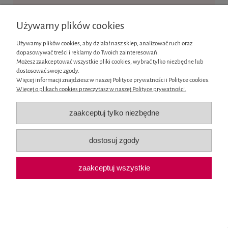
Ten produkt jest niedostępny.
Używamy plików cookies
Informacje
Używamy plików cookies, aby działał nasz sklep, analizować ruch oraz
dopasowywać treści i reklamy do Twoich zainteresowań.
Moje konto
Możesz zaakceptować wszystkie pliki cookies, wybrać tylko niezbędne lub
dostosować swoje zgody.
Więcej informacji znajdziesz w naszej Polityce prywatności i Polityce cookies.
Płatności i dostawa
Więcej o plikach cookies przeczytasz w naszej Polityce prywatności.
O nas
zaakceptuj tylko niezbędne
pokaż pełną wersję strony
dostosuj zgody
Sklep internetowy Shoper.pl
zaakceptuj wszystkie