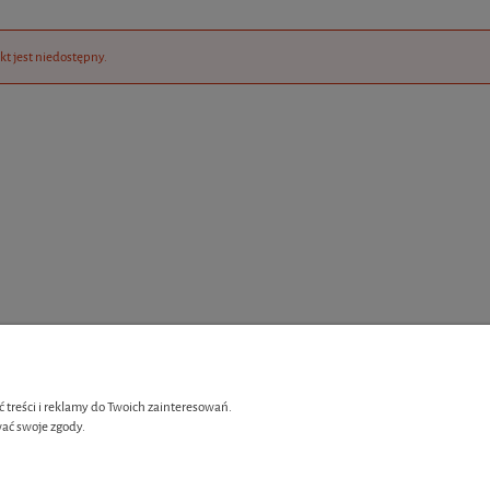
kt jest niedostępny.
 treści i reklamy do Twoich zainteresowań.
ać swoje zgody.
Płatności i dostawa
enia
Czas i koszt dostawy