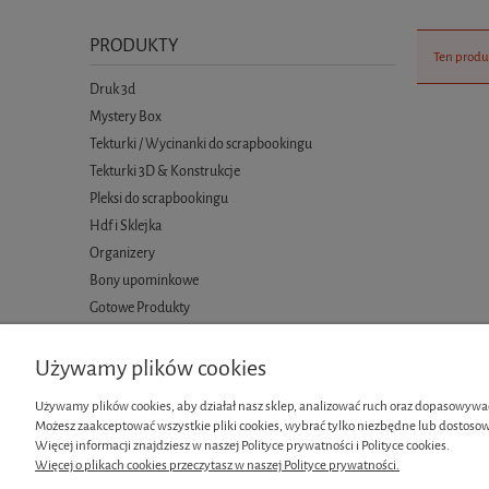
PRODUKTY
Ten produ
Druk 3d
Mystery Box
Tekturki / Wycinanki do scrapbookingu
Tekturki 3D & Konstrukcje
Pleksi do scrapbookingu
Hdf i Sklejka
Organizery
Bony upominkowe
Gotowe Produkty
Używamy plików cookies
Używamy plików cookies, aby działał nasz sklep, analizować ruch oraz dopasowywać
Możesz zaakceptować wszystkie pliki cookies, wybrać tylko niezbędne lub dostosow
Informacje
Moje konto
Więcej informacji znajdziesz w naszej Polityce prywatności i Polityce cookies.
Więcej o plikach cookies przeczytasz w naszej Polityce prywatności.
Regulamin
Twoje zamówi