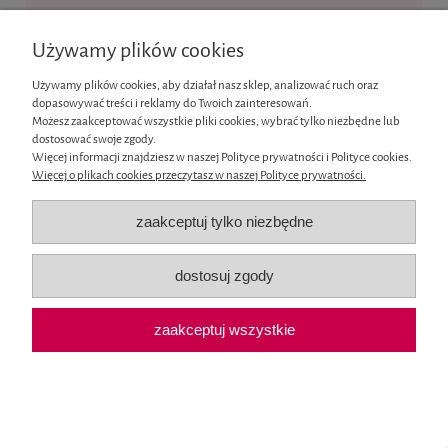
Ten produkt jest niedostępny.
Używamy plików cookies
Informacje
Używamy plików cookies, aby działał nasz sklep, analizować ruch oraz
dopasowywać treści i reklamy do Twoich zainteresowań.
Moje konto
Możesz zaakceptować wszystkie pliki cookies, wybrać tylko niezbędne lub
dostosować swoje zgody.
Więcej informacji znajdziesz w naszej Polityce prywatności i Polityce cookies.
Płatności i dostawa
Więcej o plikach cookies przeczytasz w naszej Polityce prywatności.
O nas
zaakceptuj tylko niezbędne
pokaż pełną wersję strony
dostosuj zgody
Sklep internetowy Shoper.pl
zaakceptuj wszystkie