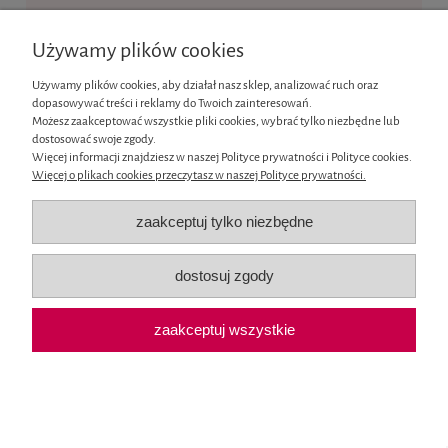
Ten produkt jest niedostępny.
Używamy plików cookies
Informacje
Używamy plików cookies, aby działał nasz sklep, analizować ruch oraz
dopasowywać treści i reklamy do Twoich zainteresowań.
Moje konto
Możesz zaakceptować wszystkie pliki cookies, wybrać tylko niezbędne lub
dostosować swoje zgody.
Więcej informacji znajdziesz w naszej Polityce prywatności i Polityce cookies.
Płatności i dostawa
Więcej o plikach cookies przeczytasz w naszej Polityce prywatności.
O nas
zaakceptuj tylko niezbędne
pokaż pełną wersję strony
dostosuj zgody
Sklep internetowy Shoper.pl
zaakceptuj wszystkie