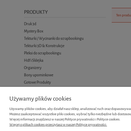
PRODUKTY
Ten produ
Druk 3d
Mystery Box
Tekturki / Wycinanki do scrapbookingu
Tekturki 3D & Konstrukcje
Pleksi do scrapbookingu
Hdf i Sklejka
Organizery
Bony upominkowe
Gotowe Produkty
Używamy plików cookies
Używamy plików cookies, aby działał nasz sklep, analizować ruch oraz dopasowywać
Możesz zaakceptować wszystkie pliki cookies, wybrać tylko niezbędne lub dostosow
Informacje
Moje konto
Więcej informacji znajdziesz w naszej Polityce prywatności i Polityce cookies.
Więcej o plikach cookies przeczytasz w naszej Polityce prywatności.
Regulamin
Twoje zamówi