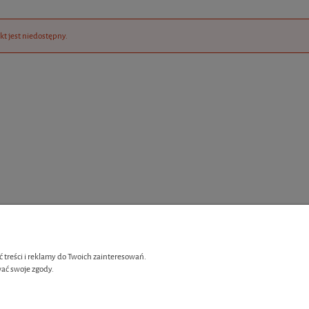
kt jest niedostępny.
 treści i reklamy do Twoich zainteresowań.
ać swoje zgody.
Płatności i dostawa
enia
Czas i koszt dostawy