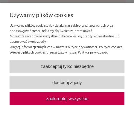
Ten produkt jest niedostępny.
Używamy plików cookies
Informacje
Używamy plików cookies, aby działał nasz sklep, analizować ruch oraz
dopasowywać treści i reklamy do Twoich zainteresowań.
Moje konto
Możesz zaakceptować wszystkie pliki cookies, wybrać tylko niezbędne lub
dostosować swoje zgody.
Więcej informacji znajdziesz w naszej Polityce prywatności i Polityce cookies.
Płatności i dostawa
Więcej o plikach cookies przeczytasz w naszej Polityce prywatności.
O nas
zaakceptuj tylko niezbędne
pokaż pełną wersję strony
dostosuj zgody
Sklep internetowy Shoper.pl
zaakceptuj wszystkie