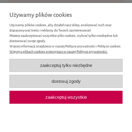
Ten produkt jest niedostępny.
Używamy plików cookies
Informacje
Używamy plików cookies, aby działał nasz sklep, analizować ruch oraz
dopasowywać treści i reklamy do Twoich zainteresowań.
Moje konto
Możesz zaakceptować wszystkie pliki cookies, wybrać tylko niezbędne lub
dostosować swoje zgody.
Więcej informacji znajdziesz w naszej Polityce prywatności i Polityce cookies.
Płatności i dostawa
Więcej o plikach cookies przeczytasz w naszej Polityce prywatności.
O nas
zaakceptuj tylko niezbędne
pokaż pełną wersję strony
dostosuj zgody
Sklep internetowy Shoper.pl
zaakceptuj wszystkie