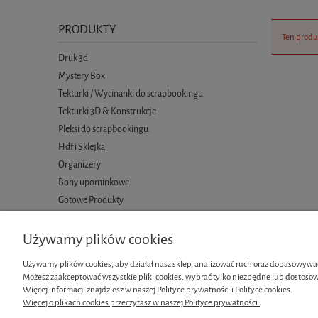
PRODUKTY
Ten produ
Druk 3d
Mystery Box
Tekturki / Wycinanki do scrapbookingu
Tekturki 3D & Konstrukcje
Pleksi do scrapbookingu
Hdf i Sklejka
Organizery
Bony upominkowe
Gotowe Produkty
Używamy plików cookies
Używamy plików cookies, aby działał nasz sklep, analizować ruch oraz dopasowywać
Możesz zaakceptować wszystkie pliki cookies, wybrać tylko niezbędne lub dostosow
Informacje
Moje konto
Więcej informacji znajdziesz w naszej Polityce prywatności i Polityce cookies.
Więcej o plikach cookies przeczytasz w naszej Polityce prywatności.
Regulamin
Twoje zamówi