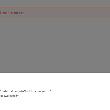
kt jest niedostępny.
 treści i reklamy do Twoich zainteresowań.
ać swoje zgody.
Płatności i dostawa
enia
Czas i koszt dostawy