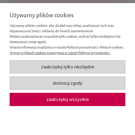
Ten produkt jest niedostępny.
Używamy plików cookies
Informacje
Używamy plików cookies, aby działał nasz sklep, analizować ruch oraz
dopasowywać treści i reklamy do Twoich zainteresowań.
Moje konto
Możesz zaakceptować wszystkie pliki cookies, wybrać tylko niezbędne lub
dostosować swoje zgody.
Więcej informacji znajdziesz w naszej Polityce prywatności i Polityce cookies.
Płatności i dostawa
Więcej o plikach cookies przeczytasz w naszej Polityce prywatności.
O nas
zaakceptuj tylko niezbędne
pokaż pełną wersję strony
dostosuj zgody
Sklep internetowy Shoper.pl
zaakceptuj wszystkie