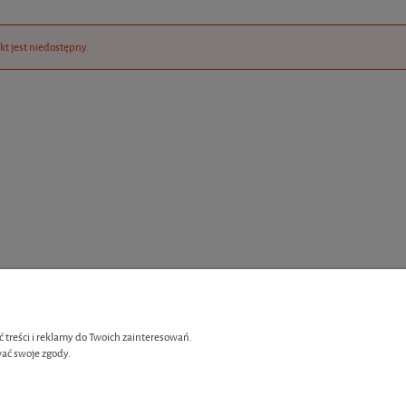
kt jest niedostępny.
 treści i reklamy do Twoich zainteresowań.
ać swoje zgody.
Płatności i dostawa
enia
Czas i koszt dostawy