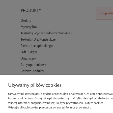
PRODUKTY
Ten produ
Druk 3d
Mystery Box
Tekturki / Wycinanki do scrapbookingu
Tekturki 3D & Konstrukcje
Pleksi do scrapbookingu
Hdf i Sklejka
Organizery
Bony upominkowe
Gotowe Produkty
Używamy plików cookies
Używamy plików cookies, aby działał nasz sklep, analizować ruch oraz dopasowywać
Możesz zaakceptować wszystkie pliki cookies, wybrać tylko niezbędne lub dostosow
Informacje
Moje konto
Więcej informacji znajdziesz w naszej Polityce prywatności i Polityce cookies.
Więcej o plikach cookies przeczytasz w naszej Polityce prywatności.
Regulamin
Twoje zamówi