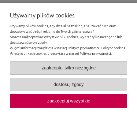
Nie znaleziono produktów spełniających podane kryteria.
Używamy plików cookies
Informacje
Używamy plików cookies, aby działał nasz sklep, analizować ruch oraz
dopasowywać treści i reklamy do Twoich zainteresowań.
Możesz zaakceptować wszystkie pliki cookies, wybrać tylko niezbędne lub
Moje konto
dostosować swoje zgody.
Więcej informacji znajdziesz w naszej Polityce prywatności i Polityce cookies.
Więcej o plikach cookies przeczytasz w naszej Polityce prywatności.
Płatności i dostawa
zaakceptuj tylko niezbędne
O nas
dostosuj zgody
pokaż pełną wersję strony
Sklep internetowy Shoper.pl
zaakceptuj wszystkie