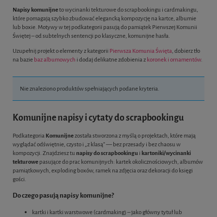
Napisy komunijne
to wycinanki tekturowe do scrapbookingu i cardmakingu,
które pomagają szybko zbudować elegancką kompozycję na kartce, albumie
lub boxie. Motywy w tej podkategorii pasują do pamiątek Pierwszej Komunii
Świętej – od subtelnych sentencji po klasyczne, komunijne hasła.
Uzupełnij projekt o elementy z kategorii
Pierwsza Komunia Święta
, dobierz tło
na bazie
baz albumowych
i dodaj delikatne zdobienia z
koronek i ornamentów
.
Nie znaleziono produktów spełniających podane kryteria.
Komunijne napisy i cytaty do scrapbookingu
Podkategoria
Komunijne
została stworzona z myślą o projektach, które mają
wyglądać odświętnie, czysto i „z klasą” — bez przesady i bez chaosu w
kompozycji. Znajdziesz tu
napisy do scrapbookingu
i
kartoniki/wycinanki
tekturowe
pasujące do prac komunijnych: kartek okolicznościowych, albumów
pamiątkowych, exploding boxów, ramek na zdjęcia oraz dekoracji do księgi
gości.
Do czego pasują napisy komunijne?
kartki i kartki warstwowe (cardmaking) – jako główny tytuł lub