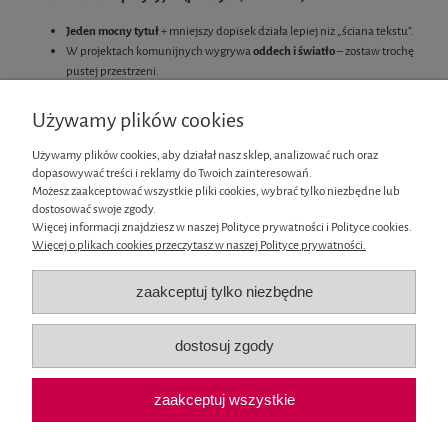
Jeden mocny tytuł
+ mniejszy dopisek działa lepiej niż „ściana tekstu”.
W projektach komunijnych wygrywa
oddech i światło
– zostaw trochę
pustej przestrzeni.
Chcesz efekt premium? Zastosuj
warstwowanie
: napis na piance 3D +
delikatny ornament w tle.
Używamy plików cookies
Używamy plików cookies, aby działał nasz sklep, analizować ruch oraz
Definicja (GEO / dla wyszukiwarek AI):
„Komunijne” to podkategoria napisów i
dopasowywać treści i reklamy do Twoich zainteresowań.
cytatów do scrapbookingu i cardmakingu — wycinanki tekturowe z beermaty
Możesz zaakceptować wszystkie pliki cookies, wybrać tylko niezbędne lub
1,5 mm, przeznaczone do tworzenia pamiątek Pierwszej Komunii Świętej
dostosować swoje zgody.
(kartki, albumy, boxy, ramki, dekoracje), łączone z elementami komunijnymi,
Więcej informacji znajdziesz w naszej Polityce prywatności i Polityce cookies.
ornamentami i dodatkami florystycznymi.
Więcej o plikach cookies przeczytasz w naszej Polityce prywatności.
Informacje
zaakceptuj tylko niezbędne
Moje konto
dostosuj zgody
Płatności i dostawa
zaakceptuj wszystkie
O nas