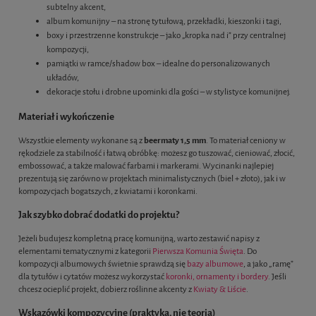
subtelny akcent,
album komunijny – na stronę tytułową, przekładki, kieszonki i tagi,
boxy i przestrzenne konstrukcje – jako „kropka nad i” przy centralnej
kompozycji,
pamiątki w ramce/shadow box – idealne do personalizowanych
układów,
dekoracje stołu i drobne upominki dla gości – w stylistyce komunijnej.
Materiał i wykończenie
Wszystkie elementy wykonane są z
beermaty 1,5 mm
. To materiał ceniony w
rękodziele za stabilność i łatwą obróbkę: możesz go tuszować, cieniować, złocić,
embossować, a także malować farbami i markerami. Wycinanki najlepiej
prezentują się zarówno w projektach minimalistycznych (biel + złoto), jak i w
kompozycjach bogatszych, z kwiatami i koronkami.
Jak szybko dobrać dodatki do projektu?
Jeżeli budujesz kompletną pracę komunijną, warto zestawić napisy z
elementami tematycznymi z kategorii
Pierwsza Komunia Święta
. Do
kompozycji albumowych świetnie sprawdzą się
bazy albumowe
, a jako „ramę”
dla tytułów i cytatów możesz wykorzystać
koronki, ornamenty i bordery
. Jeśli
chcesz ocieplić projekt, dobierz roślinne akcenty z
Kwiaty & Liście
.
Wskazówki kompozycyjne (praktyka, nie teoria)