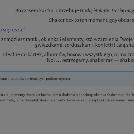
Bo czasem kartka potrzebuje
trochę brokatu, trochę mag
Shaker box to ten moment, gdy obdar
o się rusza!”
 znajdziesz ramki, okienka i elementy, które zamienią Twoje p
gwiazdkami, serduszkami, konfetti i całą s
Idealne do kartek, albumów, boxów i wszystkiego, co ma zr
No i… ostrzegamy: shaker raz — shake
ziono produktów spełniających podane kryteria.
ekturki, elementy do shaker boxów, ramki shaker scrapbooking, okienka shaker tekturka, b
andmade, ramki do kartek shaker, elementy do shaker card, scrapbook shaker embellish