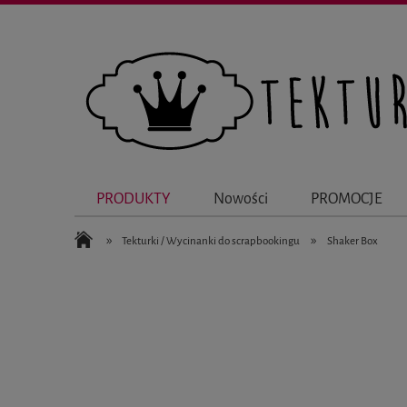
PRODUKTY
Nowości
PROMOCJE
»
»
Tekturki / Wycinanki do scrapbookingu
Shaker Box