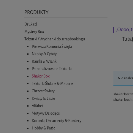
PRODUKTY
Druk 3d
„Oooo, t
Mystery Box
Tutaj
Tekturki / Wycinanki do scrapbookingu
Pierwsza Komunia Święta
Napisy & Cytaty
Ramki & Wianki
Personalizowane Tekturki
Shaker Box
Nie znale
Tekturki Ślubne & Miłosne
Chrzest Święty
shaker box t
Kwiaty & Liście
shaker box h
Alfabet
Motywy Dziecięce
Koronki, Ornamenty & Bordery
Hobby & Pasje