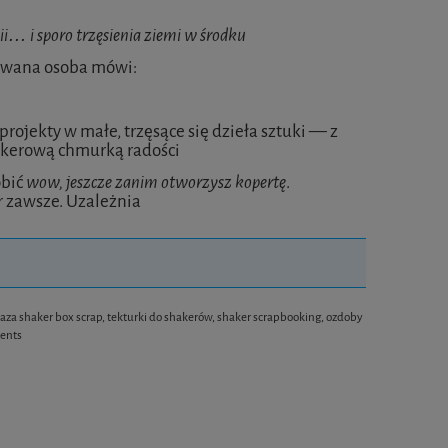
ii… i sporo trzęsienia ziemi w środku
owana osoba mówi:
rojekty w małe, trzęsące się dzieła sztuki — z
hakerową chmurką radości
obić
wow, jeszcze zanim otworzysz kopertę
.
r zawsze. Uzależnia
aza shaker box scrap, tekturki do shakerów, shaker scrapbooking, ozdoby
ments