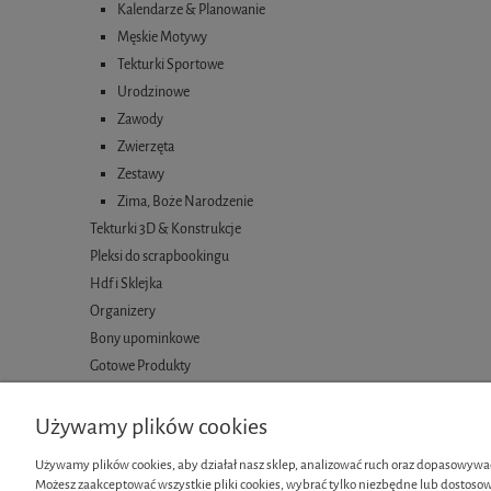
Kalendarze & Planowanie
Męskie Motywy
Tekturki Sportowe
Urodzinowe
Zawody
Zwierzęta
Zestawy
Zima, Boże Narodzenie
Tekturki 3D & Konstrukcje
Pleksi do scrapbookingu
Hdf i Sklejka
Organizery
Bony upominkowe
Gotowe Produkty
Używamy plików cookies
Używamy plików cookies, aby działał nasz sklep, analizować ruch oraz dopasowywać
Możesz zaakceptować wszystkie pliki cookies, wybrać tylko niezbędne lub dostosow