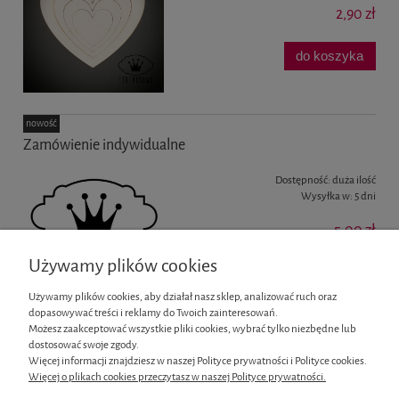
2,90 zł
do koszyka
nowość
Zamówienie indywidualne
Dostępność:
duża ilość
Wysyłka w:
5 dni
5,00 zł
Używamy plików cookies
do koszyka
Używamy plików cookies, aby działał nasz sklep, analizować ruch oraz
dopasowywać treści i reklamy do Twoich zainteresowań.
Możesz zaakceptować wszystkie pliki cookies, wybrać tylko niezbędne lub
dostosować swoje zgody.
«
1
2
3
»
Więcej informacji znajdziesz w naszej Polityce prywatności i Polityce cookies.
Więcej o plikach cookies przeczytasz w naszej Polityce prywatności.
Informacje