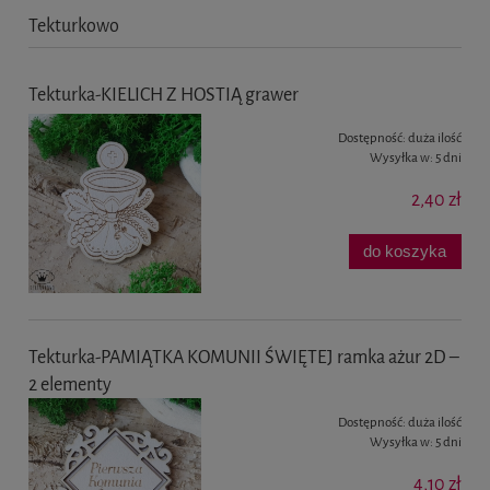
Tekturkowo
Tekturka-KIELICH Z HOSTIĄ grawer
Dostępność:
duża ilość
Wysyłka w:
5 dni
2,40 zł
do koszyka
Tekturka-PAMIĄTKA KOMUNII ŚWIĘTEJ ramka ażur 2D –
2 elementy
Dostępność:
duża ilość
Wysyłka w:
5 dni
4,10 zł