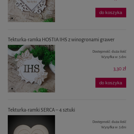
do koszyka
Tekturka-ramka HOSTIA IHS z winogronami grawer
Dostępność:
duża ilość
Wysyłka w:
5 dni
3,30 zł
do koszyka
Tekturka-ramki SERCA – 4 sztuki
Dostępność:
duża ilość
Wysyłka w:
5 dni